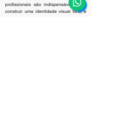
profissionais são indispensáveis para 
construir uma identidade visual forte e 
memorável. Elas ajudam empresas a se 
destacarem no mercado competitivo ao 
transmitir credibilidade, 
profissionalismo e qualidade. 
Se 
questione, quantas vezes você já julgou 
a personalidade de alguém por uma 
foto?
 Talvez nas redes sociais isso fique 
mais explicito, mas, serve também para 
o mundo corporativo. Aqui estão alguns 
benefícios-chave:
Fortalecimento da marca:
 Imagens 
consistentes ajudam a criar uma 
presença unificada.
Primeira impressão positiva: 
Fotos 
de alta qualidade inspiram 
confiança nos clientes.