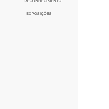
RECONHECIMENTO
EXPOSIÇÕES
Foto Femme United
Artista Gabriela Delcin P
Sua Foto National Geographic BR
Notícia G1