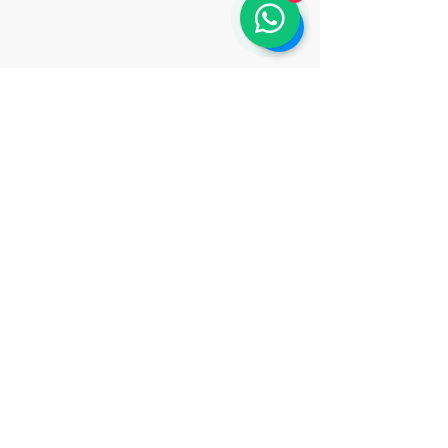
Elefante Kruger
Ponta dos Pés
Zebras
Elefante