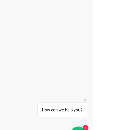
Floresta Encatada
Azul
How can we help you?
1