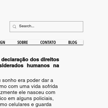
IGN
SOBRE
CONTATO
BLOG
declaração dos direitos
siderados humanos na
u sonho era poder dar a
smo com uma vida sofrida
lizmente ele nasceu com
co em alguns policiais,
omo celulares e guarda