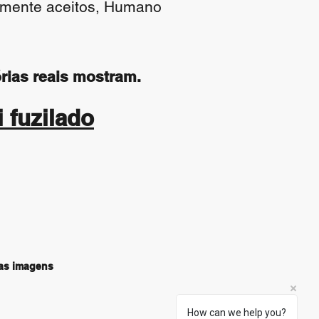
lmente aceitos, Humano
órias reais mostram.
i fuzilado
nas imagens
How can we help you?